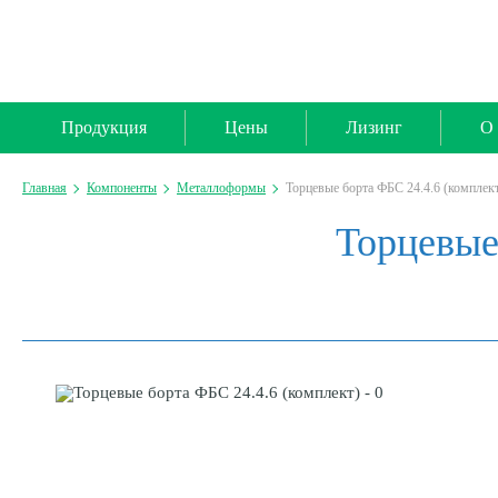
Продукция
Цены
Лизинг
О 
Главная
Компоненты
Металлоформы
Торцевые борта ФБС 24.4.6 (комплек
Торцевые