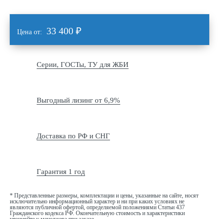
33 400
₽
Цена от:
Серии, ГОСТы, ТУ для ЖБИ
Выгодный лизинг от 6,9%
Доставка по РФ и СНГ
Гарантия 1 год
* Представленные размеры, комплектации и цены, указанные на сайте, носят
исключительно информационный характер и ни при каких условиях не
являются публичной офертой, определяемой положениями Статьи 437
Гражданского кодекса РФ. Окончательную стоимость и характеристики