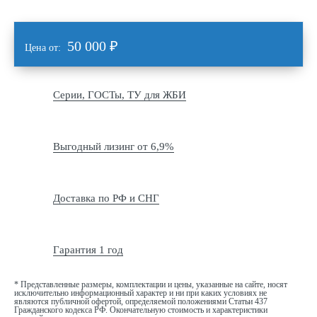
50 000
₽
Цена от:
Серии, ГОСТы, ТУ для ЖБИ
Выгодный лизинг от 6,9%
Доставка по РФ и СНГ
Гарантия 1 год
* Представленные размеры, комплектации и цены, указанные на сайте, носят
исключительно информационный характер и ни при каких условиях не
являются публичной офертой, определяемой положениями Статьи 437
Гражданского кодекса РФ. Окончательную стоимость и характеристики