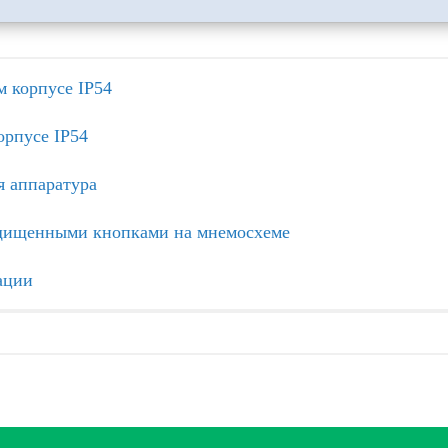
 корпусе IP54
рпусе IP54
я аппаратура
ащищенными кнопками на мнемосхеме
ации