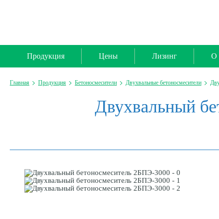
Продукция
Цены
Лизинг
О 
Главная
Продукция
Бетоносмесители
Двухвальные бетоносмесители
Дву
Двухвальный бе