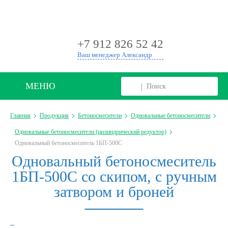
+
+7 912 826 52 42
Ваш менеджер Александр
МЕНЮ
Главная
Продукция
Бетоносмесители
Одновальные бетоносмесители
Одновальные бетоносмесители (цилиндрический редуктор)
Одновальный бетоносмеситель 1БП-500С
Одновальный бетоносмеситель
1БП-500С со скипом, с ручным
затвором и броней