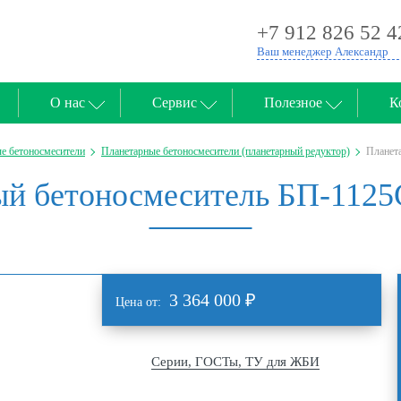
+7 912 826 52 4
Ваш менеджер Александр
О нас
Сервис
Полезное
К
е бетоносмесители
Планетарные бетоносмесители (планетарный редуктор)
Планет
й бетоносмеситель БП-1125
3 364 000
₽
Цена от:
Серии, ГОСТы, ТУ для ЖБИ