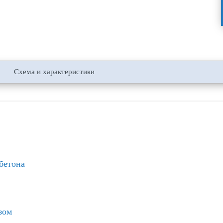
Схема и характеристики
бетона
зом