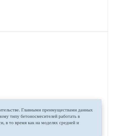
оительстве. Главными преимуществами данных
нному типу бетоносмесителей работать в
, в то время как на моделях средней и