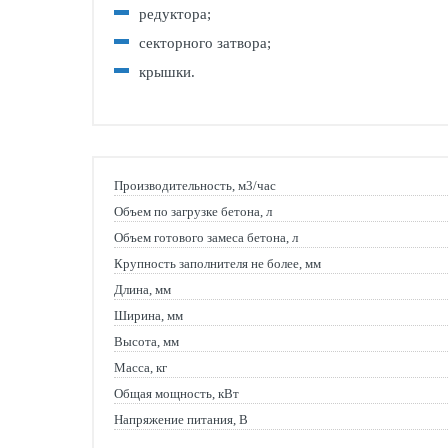
редуктора;
секторного затвора;
крышки.
Производительность, м3/час
Объем по загрузке бетона, л
Объем готового замеса бетона, л
Крупность заполнителя не более, мм
Длина, мм
Ширина, мм
Высота, мм
Масса, кг
Общая мощность, кВт
Напряжение питания, В