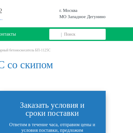
2
г. Москва
МО Западное Дегунино
онтакты
арный бетоносмеситель БП-1125С
С со скипом
Заказать условия и
сроки поставки
Ответим в течение часа, отправим цены и
условия поставки, предложим