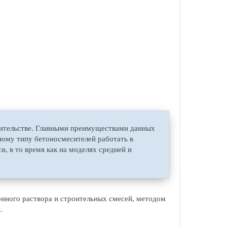
оительстве. Главными преимуществами данных
нному типу бетоносмесителей работать в
, в то время как на моделях средней и
онного раствора и строительных смесей, методом
.