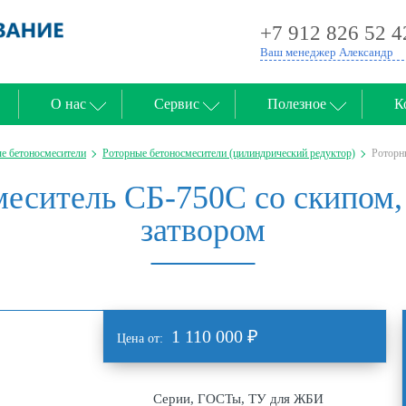
+7 912 826 52 4
Ваш менеджер Александр
О нас
Сервис
Полезное
К
е бетоносмесители
Роторные бетоносмесители (цилиндрический редуктор)
Роторн
еситель СБ-750С со скипом,
затвором
1 110 000
₽
Цена от:
Серии, ГОСТы, ТУ для ЖБИ