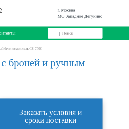
2
г. Москва
МО Западное Дегунино
онтакты
ый бетоносмеситель СБ-750С
 с броней и ручным
Заказать условия и
сроки поставки