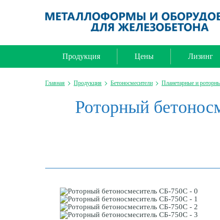
Продукция
Цены
Лизинг
Главная
Продукция
Бетоносмесители
Планетарные и роторны
Роторный бетоносм