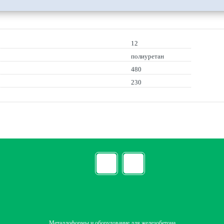
12
полиуретан
480
230
Металлоформы и оборудование для железобетона