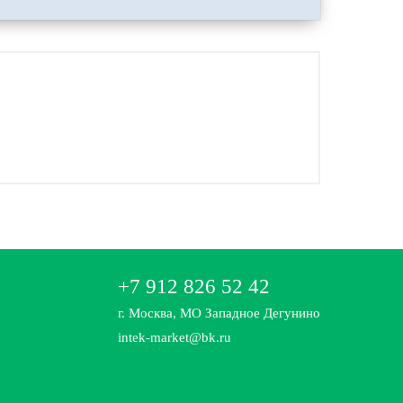
+7 912 826 52 42
г. Москва, МО Западное Дегунино
intek-market@bk.ru