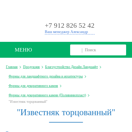
+
+7 912 826 52 42
Ваш менеджер Александр
МЕНЮ
Главная
Продукция
Благоустройство Дизайн Ландшафт
Формы для ландшафтного дизайна и архитектуры
Формы для декоративного камня
Формы для декоративного камня (Поливинилпласт)
"Известняк торцованный"
"Известняк торцованный"