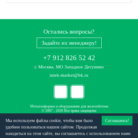
Остались вопросы?
Задайте их менеджеру!
+7 912 826 52 42
г. Москва, МО Западное Дегунино
intek-market@bk.ru
Металлоформы и оборудование для железобетона
© 2007 - 2026 Все права защищены
Политика конфиденциальности
Мы используем файлы cookie, чтобы вам было
Соглашаюсь!
Данный интернет-ресурс (сайт) носит исключительно информационный характер и не
удобнее пользоваться нашим сайтом. Продолжая
является публичной офертой
находиться на этом сайте, вы соглашаетесь c использованием нами