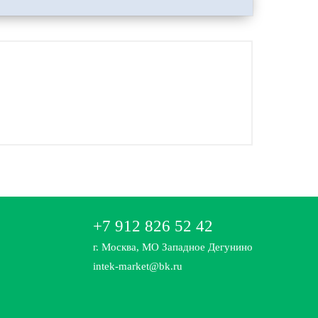
+7 912 826 52 42
г. Москва, МО Западное Дегунино
intek-market@bk.ru