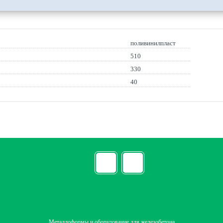
поливинилпласт
510
330
40
Металлоформы и оборудование для железобетона