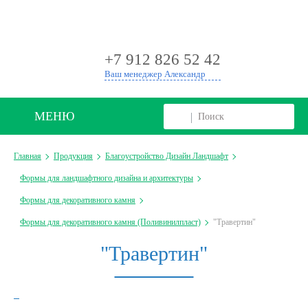
+
+7 912 826 52 42
Ваш менеджер Александр
МЕНЮ
Главная
Продукция
Благоустройство Дизайн Ландшафт
Формы для ландшафтного дизайна и архитектуры
Формы для декоративного камня
Формы для декоративного камня (Поливинилпласт)
"Травертин"
"Травертин"