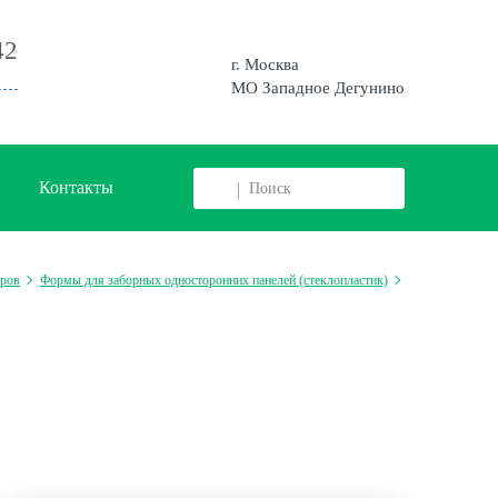
42
г. Москва
МО Западное Дегунино
Контакты
оров
Формы для заборных односторонних панелей (стеклопластик)