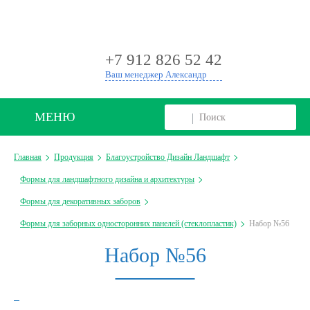
+
+7 912 826 52 42
Ваш менеджер Александр
МЕНЮ
Главная
Продукция
Благоустройство Дизайн Ландшафт
Формы для ландшафтного дизайна и архитектуры
Формы для декоративных заборов
Формы для заборных односторонних панелей (стеклопластик)
Набор №56
Набор №56