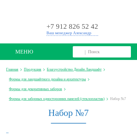
+
+7 912 826 52 42
Ваш менеджер Александр
МЕНЮ
Главная
Продукция
Благоустройство Дизайн Ландшафт
Формы для ландшафтного дизайна и архитектуры
Формы для декоративных заборов
Формы для заборных односторонних панелей (стеклопластик)
Набор №7
Набор №7