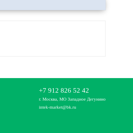
+7 912 826 52 42
г. Москва, МО Западное Дегунино
intek-market@bk.ru