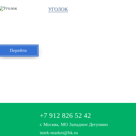
УГОЛОК
Перейти
+7 912 826 52 42
г. Москва, МО Западное Дегунино
intek-market@bk.ru