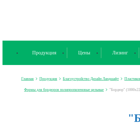
Продукция
Цены
Лизинг
Главная
Продукция
Благоустройство Дизайн Ландшафт
Пластико
Формы для бордюров полипропиленовые цельные
"Бордюр" (1000х2
"Б