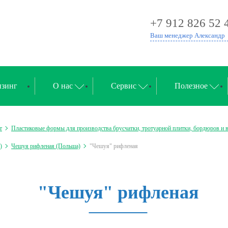
+7 912 826 52 
Ваш менеджер Александр
зинг
О нас
Сервис
Полезное
т
Пластиковые формы для производства брусчатки, тротуарной плитки, бордюров и 
)
Чешуя рифленая (Польша)
"Чешуя" рифленая
"Чешуя" рифленая