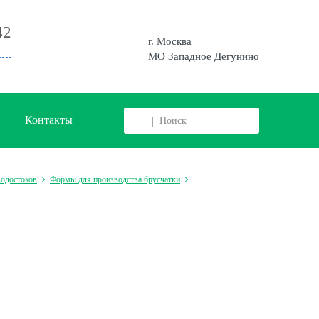
42
г. Москва
МО Западное Дегунино
Контакты
водостоков
Формы для производства брусчатки