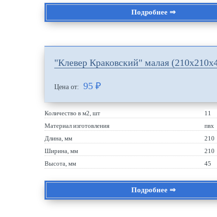
Подробнее ⇒
"Клевер Краковский" малая (210х210х
95
₽
Цена от:
Количество в м2, шт
11
Материал изготовления
пвх
Длина, мм
210
Ширина, мм
210
Высота, мм
45
Подробнее ⇒