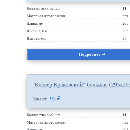
Количество в м2, шт
11
Материал изготовления
пвх
Длина, мм
295
Ширина, мм
295
Высота, мм
25
Подробнее ⇒
"Клевер Краковский" большая (295х29
95
₽
Цена от:
Количество в м2, шт
11
Материал изготовления
пвх
Длина, мм
295