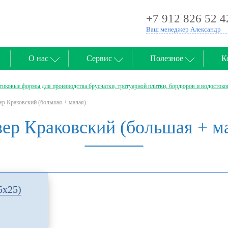
+7 912 826 52 4
Ваш менеджер Александр
О нас
Сервис
Полезное
К
тиковые формы для производства брусчатки, тротуарной плитки, бордюров и водостоко
ер Краковский (большая + малая)
ер Краковский (большая + м
5х25)