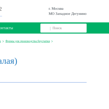
2
г. Москва
МО Западное Дегунино
онтакты
в
Формы для производства брусчатки
алая)