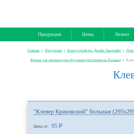
Продукция
Цены
Лизинг
Главная
Продукция
Благоустройство Дизайн Ландшафт
Плас
Формы для производства брусчатки (изготовитель Польша)
Клев
Клев
"Клевер Краковский" большая (295х29
95
₽
Цена от: