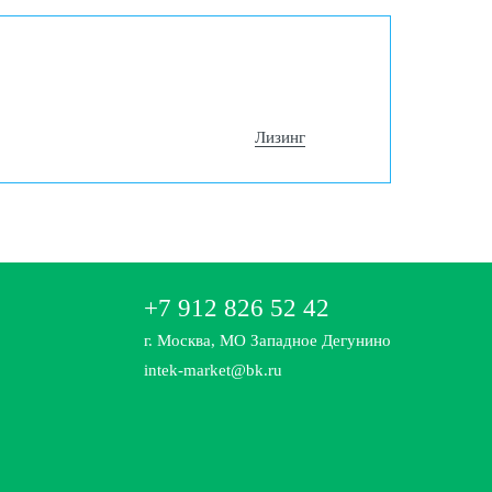
Лизинг
+7 912 826 52 42
г. Москва, МО Западное Дегунино
intek-market@bk.ru