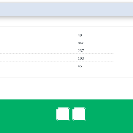
40
пвх
237
103
45