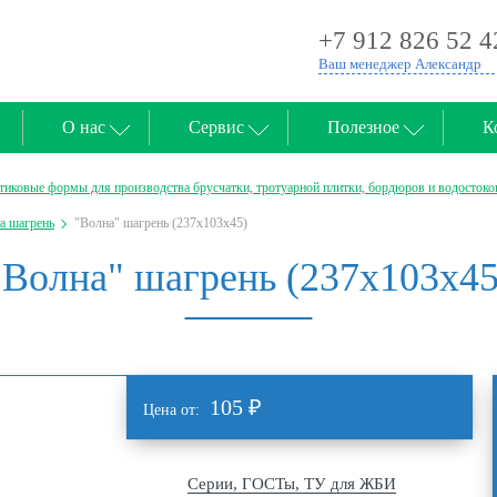
+7 912 826 52 4
Ваш менеджер Александр
О нас
Сервис
Полезное
К
тиковые формы для производства брусчатки, тротуарной плитки, бордюров и водостоко
а шагрень
"Волна" шагрень (237х103х45)
"Волна" шагрень (237х103х45
105
₽
Цена от:
Серии, ГОСТы, ТУ для ЖБИ