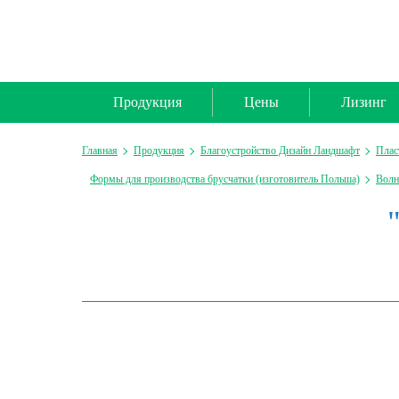
Продукция
Цены
Лизинг
Главная
Продукция
Благоустройство Дизайн Ландшафт
Плас
Формы для производства брусчатки (изготовитель Польша)
Волн