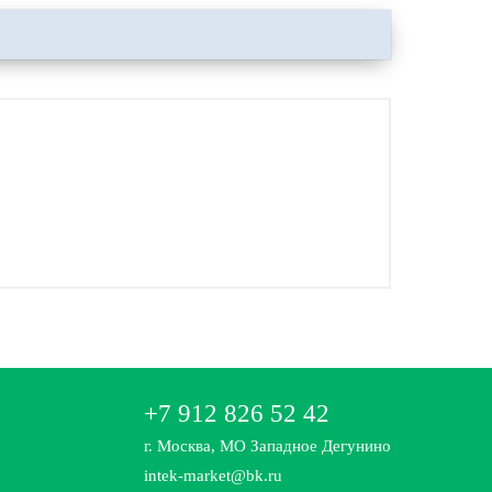
+7 912 826 52 42
г. Москва, МО Западное Дегунино
intek-market@bk.ru