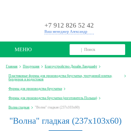
+
+7 912 826 52 42
Ваш менеджер Александр
МЕНЮ
Главная
Продукция
Благоустройство Дизайн Ландшафт
Пластиковые формы для производства брусчатки, тротуарной плитки,
бордюров и водостоков
Формы для производства брусчатки
Формы для производства брусчатки (изготовитель Польша)
Волна гладкая
"Волна" гладкая (237х103х60)
"Волна" гладкая (237х103х60)