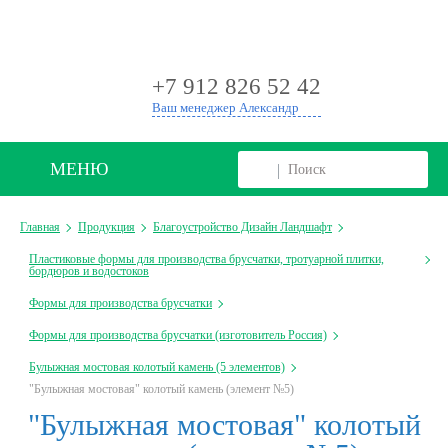
+
+7 912 826 52 42
Ваш менеджер Александр
МЕНЮ
Главная
Продукция
Благоустройство Дизайн Ландшафт
Пластиковые формы для производства брусчатки, тротуарной плитки,
бордюров и водостоков
Формы для производства брусчатки
Формы для производства брусчатки (изготовитель Россия)
Булыжная мостовая колотый камень (5 элементов)
"Булыжная мостовая" колотый камень (элемент №5)
"Булыжная мостовая" колотый