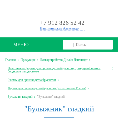
+
+7 912 826 52 42
Ваш менеджер Александр
МЕНЮ
Главная
Продукция
Благоустройство Дизайн Ландшафт
Пластиковые формы для производства брусчатки, тротуарной плитки,
бордюров и водостоков
Формы для производства брусчатки
Формы для производства брусчатки (изготовитель Россия)
Булыжник гладкий
"Булыжник" гладкий
"Булыжник" гладкий