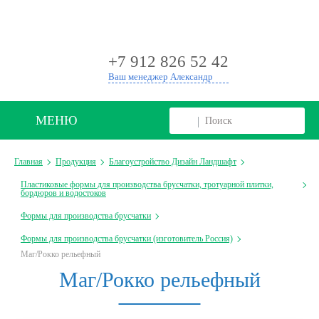
+
+7 912 826 52 42
Ваш менеджер Александр
МЕНЮ
Главная
Продукция
Благоустройство Дизайн Ландшафт
Пластиковые формы для производства брусчатки, тротуарной плитки,
бордюров и водостоков
Формы для производства брусчатки
Формы для производства брусчатки (изготовитель Россия)
Маг/Рокко рельефный
Маг/Рокко рельефный