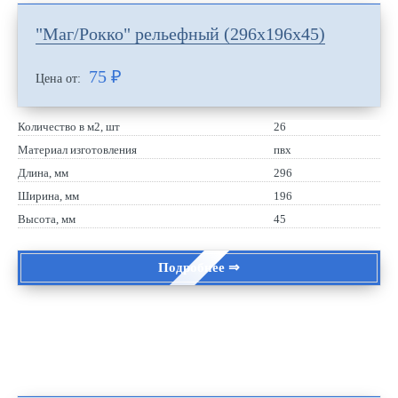
"Маг/Рокко" рельефный (296х196х45)
75
₽
Цена от:
Количество в м2, шт
26
Материал изготовления
пвх
Длина, мм
296
Ширина, мм
196
Высота, мм
45
Подробнее ⇒