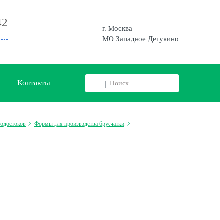
42
г. Москва
МО Западное Дегунино
Контакты
водостоков
Формы для производства брусчатки