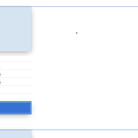
х
6
6