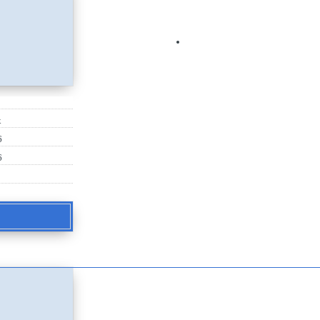
х
6
6