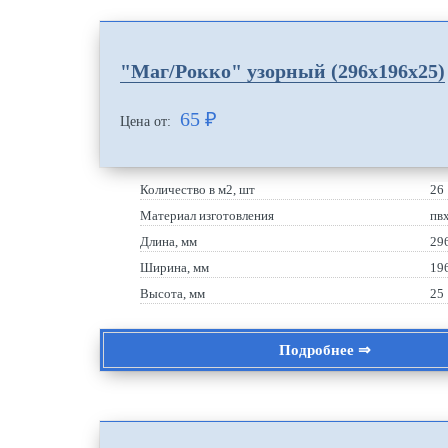
"Маг/Рокко" узорный (296х196х25)
65
₽
Цена от:
Количество в м2, шт
26
Материал изготовления
пв
Длина, мм
29
Ширина, мм
19
Высота, мм
25
Подробнее ⇒