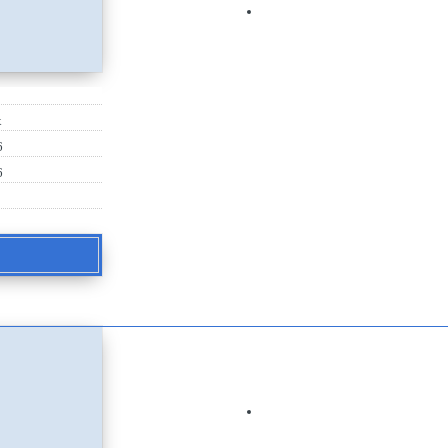
х
6
6