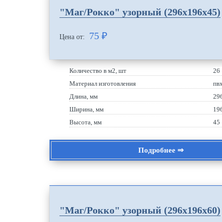
"Маг/Рокко" узорный (296х196х45)
75
₽
Цена от:
Количество в м2, шт
26
Материал изготовления
пв
Длина, мм
29
Ширина, мм
19
Высота, мм
45
Подробнее ⇒
"Маг/Рокко" узорный (296х196х60)