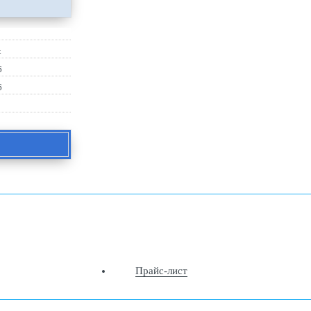
х
6
6
Прайс-лист