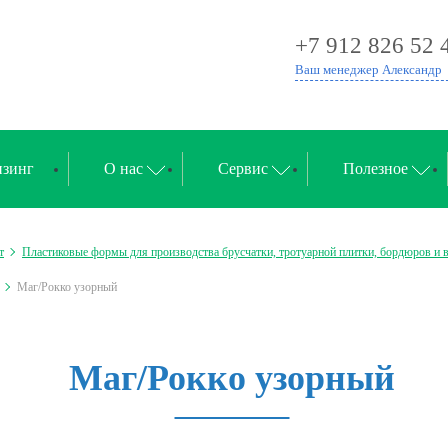
+7 912 826 52 
Ваш менеджер Александр
зинг
О нас
Сервис
Полезное
т
Пластиковые формы для производства брусчатки, тротуарной плитки, бордюров и 
Маг/Рокко узорный
Маг/Рокко узорный