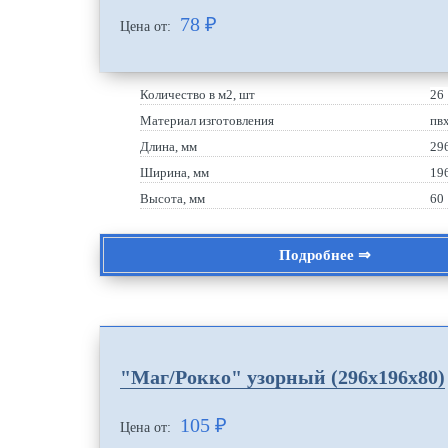
78
₽
Цена от:
Количество в м2, шт
26
Материал изготовления
пв
Длина, мм
29
Ширина, мм
19
Высота, мм
60
Подробнее ⇒
"Маг/Рокко" узорный (296х196х80)
105
₽
Цена от: