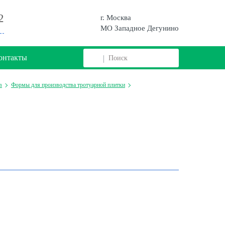
2
г. Москва
МО Западное Дегунино
онтакты
в
Формы для производства тротуарной плитки