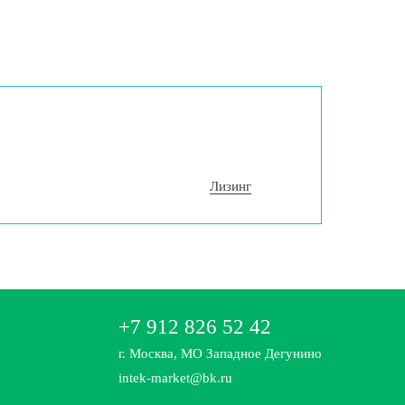
Лизинг
+7 912 826 52 42
г. Москва, МО Западное Дегунино
intek-market@bk.ru