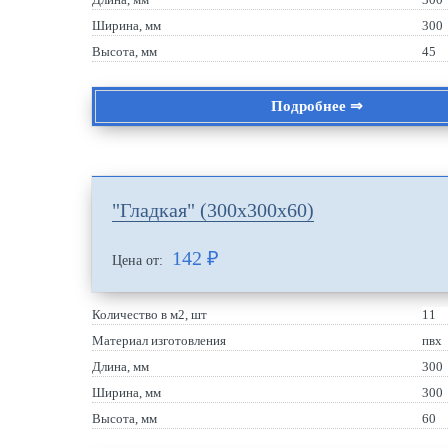
Ширина, мм
300
Высота, мм
45
Подробнее ⇒
"Гладкая" (300х300х60)
142
₽
Цена от:
Количество в м2, шт
11
Материал изготовления
пвх
Длина, мм
300
Ширина, мм
300
Высота, мм
60