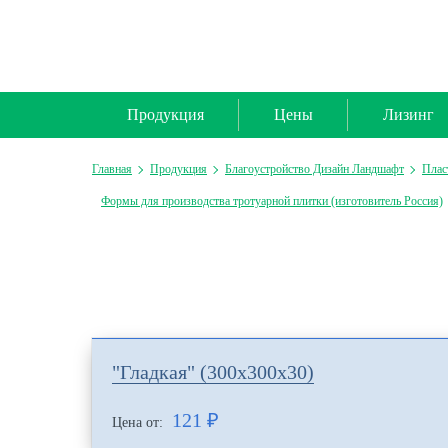
Продукция
Цены
Лизинг
Главная
Продукция
Благоустройство Дизайн Ландшафт
Плас
Формы для производства тротуарной плитки (изготовитель Россия)
"Гладкая" (300х300х30)
121
₽
Цена от: