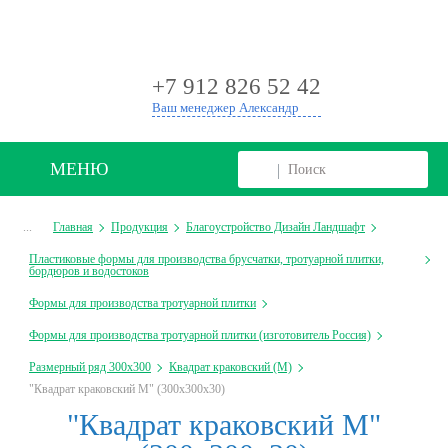
+
+7 912 826 52 42
Ваш менеджер Александр
МЕНЮ
...
Главная
Продукция
Благоустройство Дизайн Ландшафт
Пластиковые формы для производства брусчатки, тротуарной плитки,
бордюров и водостоков
Формы для производства тротуарной плитки
Формы для производства тротуарной плитки (изготовитель Россия)
Размерный ряд 300х300
Квадрат краковский (М)
"Квадрат краковский М" (300х300х30)
"Квадрат краковский М"