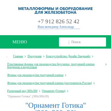
+
+7 912 826 52 42
Ваш менеджер Александр
МЕНЮ
...
Главная
Продукция
Благоустройство Дизайн Ландшафт
Пластиковые формы для производства брусчатки, тротуарной плитки,
бордюров и водостоков
Формы для производства тротуарной плитки
Формы для производства тротуарной плитки (изготовитель Россия)
Размерный ряд 300х300
Орнамент (Готика)
"Орнамент Готика" (300х300х30)
"Орнамент Готика"