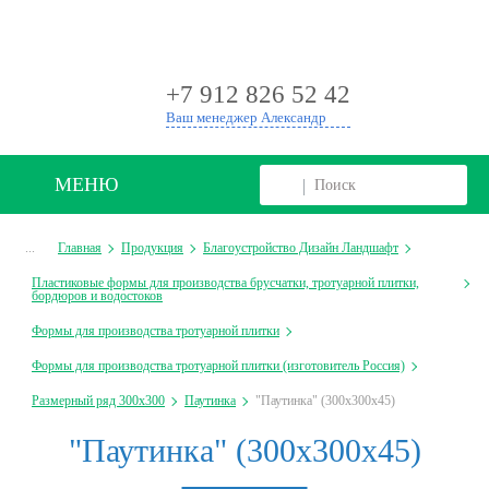
+
+7 912 826 52 42
Ваш менеджер Александр
МЕНЮ
...
Главная
Продукция
Благоустройство Дизайн Ландшафт
Пластиковые формы для производства брусчатки, тротуарной плитки,
бордюров и водостоков
Формы для производства тротуарной плитки
Формы для производства тротуарной плитки (изготовитель Россия)
Размерный ряд 300х300
Паутинка
"Паутинка" (300х300х45)
"Паутинка" (300х300х45)