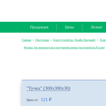
Продукция
Цены
Лизинг
Главная
Продукция
Благоустройство Дизайн Ландшафт
Плас
Формы для производства тротуарной плитки (изготовитель Россия)
"Тучка" (300х300х30)
121
₽
Цена от: