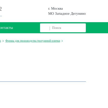
2
г. Москва
МО Западное Дегунино
онтакты
в
Формы для производства тротуарной плитки