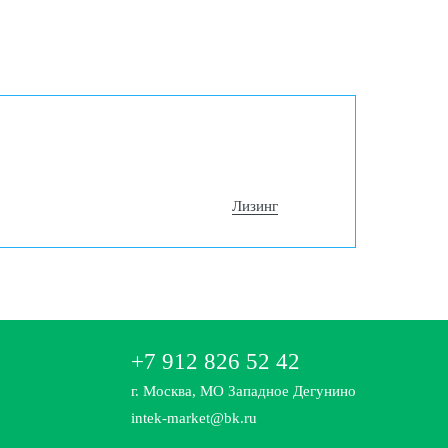
Лизинг
+7 912 826 52 42
г. Москва, МО Западное Дегунино
intek-market@bk.ru