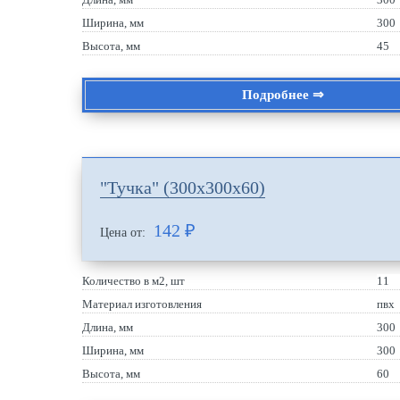
Ширина, мм
300
Высота, мм
45
Подробнее ⇒
"Тучка" (300х300х60)
142
₽
Цена от:
Количество в м2, шт
11
Материал изготовления
пвх
Длина, мм
300
Ширина, мм
300
Высота, мм
60