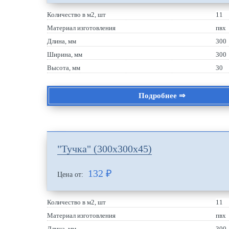
Количество в м2, шт
11
Материал изготовления
пвх
Длина, мм
300
Ширина, мм
300
Высота, мм
30
Подробнее ⇒
"Тучка" (300х300х45)
132
₽
Цена от:
Количество в м2, шт
11
Материал изготовления
пвх
Длина, мм
300