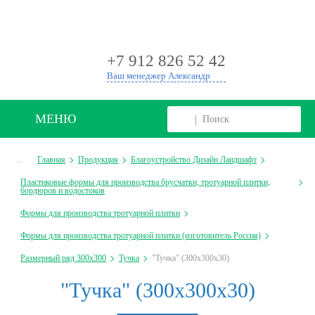
+
+7 912 826 52 42
Ваш менеджер Александр
МЕНЮ
...
Главная
Продукция
Благоустройство Дизайн Ландшафт
Пластиковые формы для производства брусчатки, тротуарной плитки,
бордюров и водостоков
Формы для производства тротуарной плитки
Формы для производства тротуарной плитки (изготовитель Россия)
Размерный ряд 300х300
Тучка
"Тучка" (300х300х30)
"Тучка" (300х300х30)