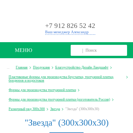
+
+7 912 826 52 42
Ваш менеджер Александр
МЕНЮ
...
Главная
Продукция
Благоустройство Дизайн Ландшафт
Пластиковые формы для производства брусчатки, тротуарной плитки,
бордюров и водостоков
Формы для производства тротуарной плитки
Формы для производства тротуарной плитки (изготовитель Россия)
Размерный ряд 300х300
Звезда
"Звезда" (300х300х30)
"Звезда" (300х300х30)