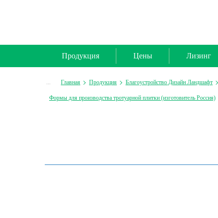
Продукция
Цены
Лизинг
...
Главная
Продукция
Благоустройство Дизайн Ландшафт
Формы для производства тротуарной плитки (изготовитель Россия)