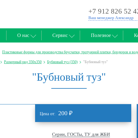
+7 912 826 52 4
Ваш менеджер Александр
О нас
Сервис
Полезное
К
Пластиковые формы для производства брусчатки, тротуарной плитки, бордюров и вод
Размерный ряд 350х350
Бубновый туз (350)
"Бубновый туз"
"Бубновый туз"
200
₽
Цена от:
Серии, ГОСТы, ТУ для ЖБИ