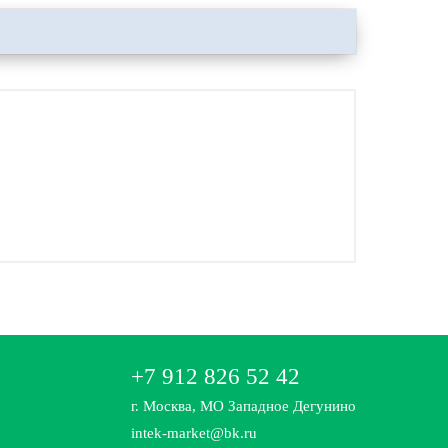
+7 912 826 52 42
г. Москва, МО Западное Дегунино
intek-market@bk.ru