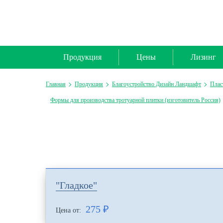
Продукция
Цены
Лизинг
Главная
Продукция
Благоустройство Дизайн Ландшафт
Плас
Формы для производства тротуарной плитки (изготовитель Россия)
"Гладкое"
275
₽
Цена от: