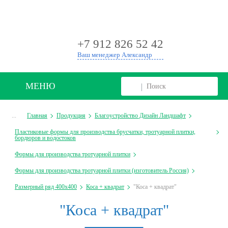
+
+7 912 826 52 42
Ваш менеджер Александр
МЕНЮ
...
Главная
Продукция
Благоустройство Дизайн Ландшафт
Пластиковые формы для производства брусчатки, тротуарной плитки,
бордюров и водостоков
Формы для производства тротуарной плитки
Формы для производства тротуарной плитки (изготовитель Россия)
Размерный ряд 400х400
Коса + квадрат
"Коса + квадрат"
"Коса + квадрат"