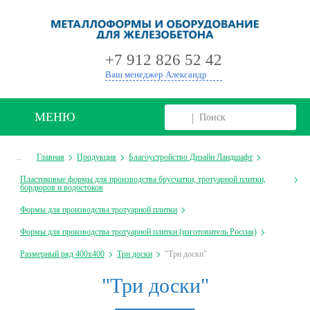
+
+7 912 826 52 42
Ваш менеджер Александр
МЕНЮ
...
Главная
Продукция
Благоустройство Дизайн Ландшафт
Пластиковые формы для производства брусчатки, тротуарной плитки,
бордюров и водостоков
Формы для производства тротуарной плитки
Формы для производства тротуарной плитки (изготовитель Россия)
Размерный ряд 400х400
Три доски
"Три доски"
"Три доски"