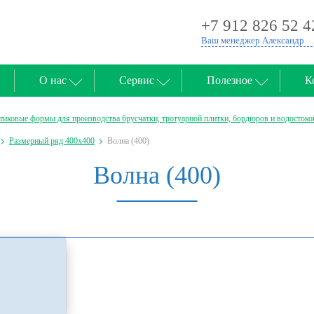
+7 912 826 52 4
Ваш менеджер Александр
О нас
Сервис
Полезное
К
тиковые формы для производства брусчатки, тротуарной плитки, бордюров и водостоко
Размерный ряд 400х400
Волна (400)
Волна (400)