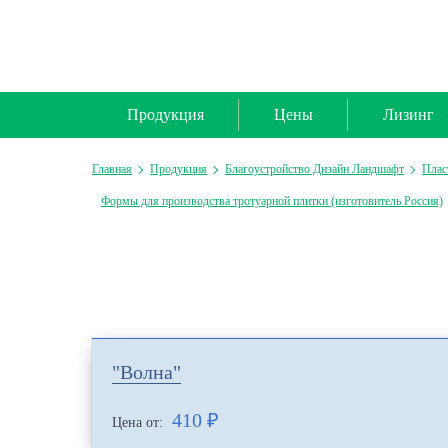
Продукция
Цены
Лизинг
Главная
Продукция
Благоустройство Дизайн Ландшафт
Плас
Формы для производства тротуарной плитки (изготовитель Россия)
"Волна"
410
₽
Цена от: