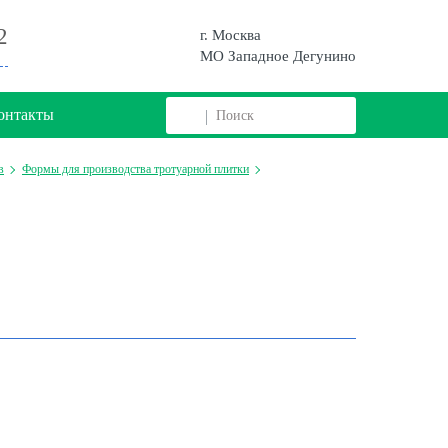
2
г. Москва
МО Западное Дегунино
онтакты
в
Формы для производства тротуарной плитки