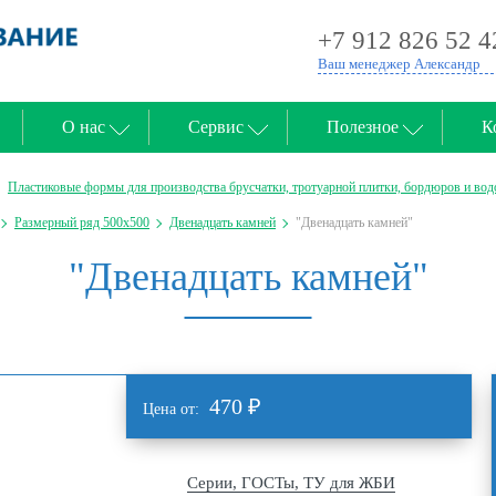
+7 912 826 52 4
Ваш менеджер Александр
О нас
Сервис
Полезное
К
Пластиковые формы для производства брусчатки, тротуарной плитки, бордюров и вод
Размерный ряд 500х500
Двенадцать камней
"Двенадцать камней"
"Двенадцать камней"
470
₽
Цена от:
Серии, ГОСТы, ТУ для ЖБИ