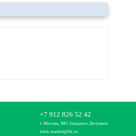
+7 912 826 52 42
г. Москва, МО Западное Дегунино
intek-market@bk.ru