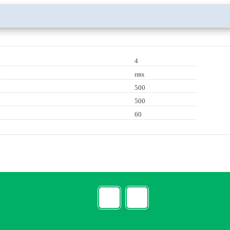
4
пвх
500
500
60