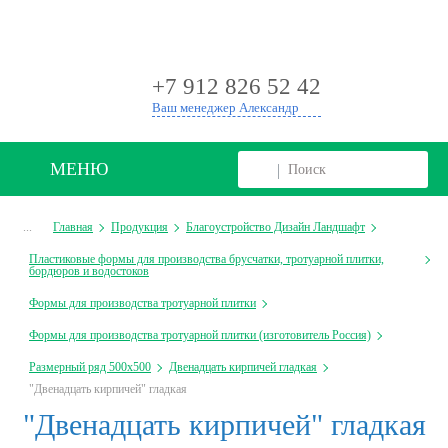
+
+7 912 826 52 42
Ваш менеджер Александр
МЕНЮ
...
Главная
Продукция
Благоустройство Дизайн Ландшафт
Пластиковые формы для производства брусчатки, тротуарной плитки,
бордюров и водостоков
Формы для производства тротуарной плитки
Формы для производства тротуарной плитки (изготовитель Россия)
Размерный ряд 500х500
Двенадцать кирпичей гладкая
"Двенадцать кирпичей" гладкая
"Двенадцать кирпичей" гладкая