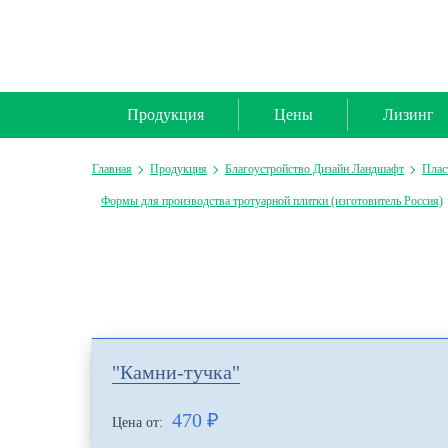
Продукция
Цены
Лизинг
Главная
Продукция
Благоустройство Дизайн Ландшафт
Плас
Формы для производства тротуарной плитки (изготовитель Россия)
"Камни-тучка"
470
₽
Цена от: