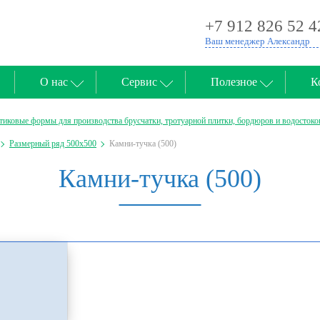
+7 912 826 52 4
Ваш менеджер Александр
О нас
Сервис
Полезное
К
тиковые формы для производства брусчатки, тротуарной плитки, бордюров и водостоко
Размерный ряд 500х500
Камни-тучка (500)
Камни-тучка (500)