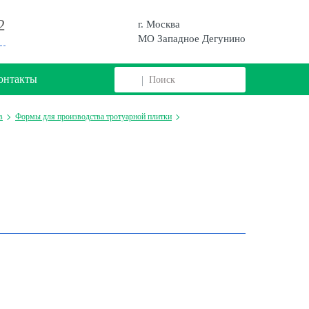
2
г. Москва
МО Западное Дегунино
онтакты
в
Формы для производства тротуарной плитки