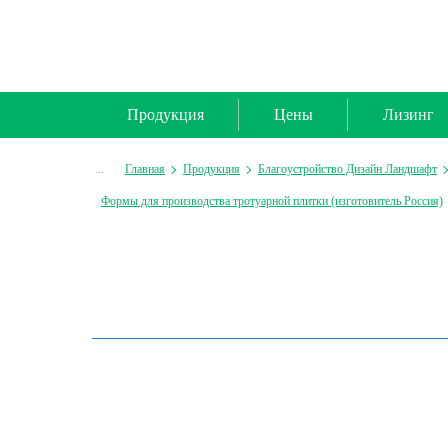
Продукция
Цены
Лизинг
...
Главная
Продукция
Благоустройство Дизайн Ландшафт
Формы для производства тротуарной плитки (изготовитель Россия)