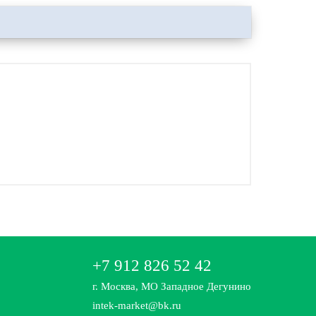
+7 912 826 52 42
г. Москва, МО Западное Дегунино
intek-market@bk.ru