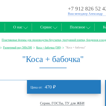
+7 912 826 52 4
Ваш менеджер Александр
О нас
Сервис
Полезное
К
Пластиковые формы для производства брусчатки, тротуарной плитки, бордюров и вод
Размерный ряд 500х500
Коса + бабочка (500)
"Коса + бабочка"
"Коса + бабочка"
470
₽
Цена от:
Серии, ГОСТы, ТУ для ЖБИ