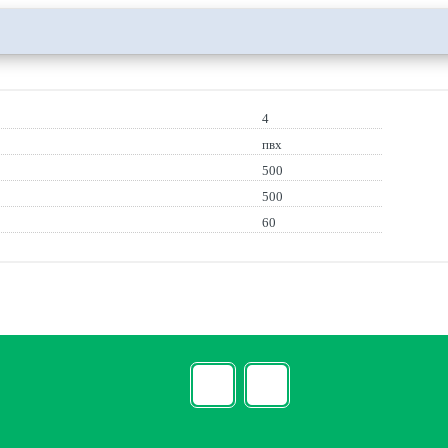
4
пвх
500
500
60