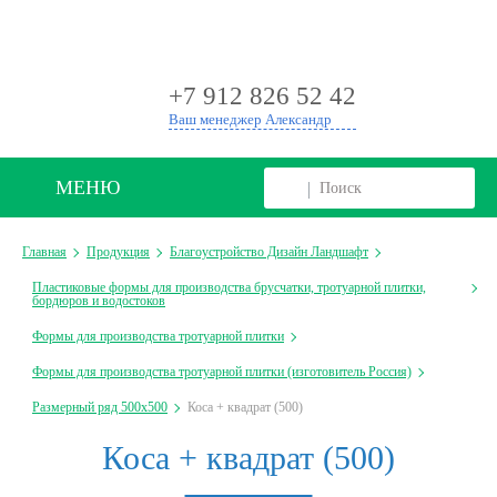
+
+7 912 826 52 42
Ваш менеджер Александр
МЕНЮ
Главная
Продукция
Благоустройство Дизайн Ландшафт
Пластиковые формы для производства брусчатки, тротуарной плитки,
бордюров и водостоков
Формы для производства тротуарной плитки
Формы для производства тротуарной плитки (изготовитель Россия)
Размерный ряд 500х500
Коса + квадрат (500)
Коса + квадрат (500)