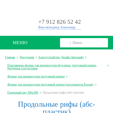
+
+7 912 826 52 42
Ваш менеджер Александр
МЕНЮ
Главная
Продукция
Благоустройство Дизайн Ландшафт
Пластиковые формы для производства брусчатки, тротуарной плитки,
бордюров и водостоков
Формы для производства тротуарной плитки
Формы для производства тротуарной плитки (изготовитель Россия)
Размерный ряд 500х500
Продольные рифы (абс-пластик)
Продольные рифы (абс-
пластик)