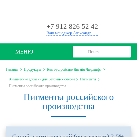
+
+7 912 826 52 42
Ваш менеджер Александр
МЕНЮ
Главная
Продукция
Благоустройство Дизайн Ландшафт
Химические добавки для бетонных смесей
Пигменты
Пигменты российского производства
Пигменты российского
производства
Синий, синтетический (не выгорает) 2-5%