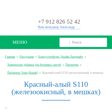
+
+7 912 826 52 42
Ваш менеджер Александр
МЕНЮ
Главная
Продукция
Благоустройство Дизайн Ландшафт
Химические добавки для бетонных смесей
Пигменты
Пигменты Yipin (Китай)
Красный-алый S110 (железоокисный, в мешках)
Красный-алый S110
(железоокисный, в мешках)