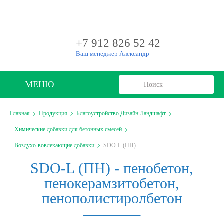
+
+7 912 826 52 42
Ваш менеджер Александр
МЕНЮ
Главная
Продукция
Благоустройство Дизайн Ландшафт
Химические добавки для бетонных смесей
Воздухо-вовлекающие добавки
SDO-L (ПН)
SDO-L (ПН) - пенобетон,
пенокерамзитобетон,
пенополистиролбетон