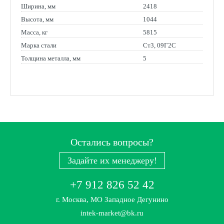
Ширина, мм
2418
Высота, мм
1044
Масса, кг
5815
Марка стали
Ст3, 09Г2С
Толщина металла, мм
5
Остались вопросы?
Задайте их менеджеру!
+7 912 826 52 42
г. Москва, МО Западное Дегунино
intek-market@bk.ru