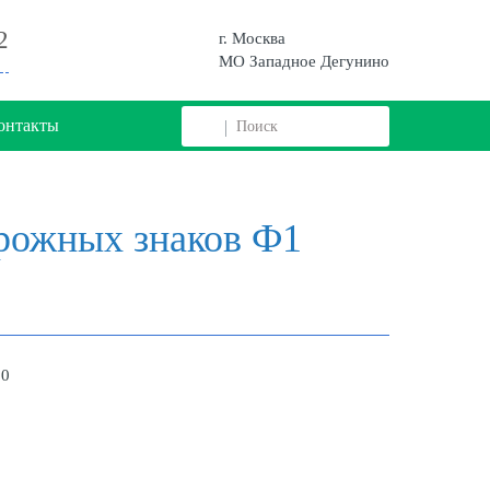
2
г. Москва
МО Западное Дегунино
онтакты
рожных знаков Ф1