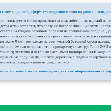
в с помощью виброформ безподдонного типа на ровной поверхн
ях используется метод производства железобетонных изделий на в
дства отличается тем, что сразу же после заливки и уплотнения г
остается на гладком бетонном полу или на специальном поддоне. Д
новки, низкая себестоимость и сравнительно низкие эксплуатацион
ет всего 0 см), тем самым за счет жесткой бетонной смеси изделие
вым пологом или отправляя его в пропарочную камеру. Такие ЖБИ 
аточно эффективно и бетонная смесь была подобрана надлежащей 
ндаментные подушки ФЛ и плиты дорожные с гладкой поверхностью
вергается складированию на склад готовой.
ьших вложений на металлоформы, так как оборачиваемость форм