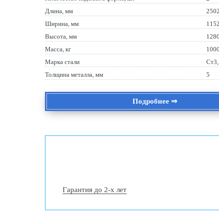
Длина, мм
250
Ширина, мм
115
Высота, мм
128
Масса, кг
100
Марка стали
Ст3
Толщина металла, мм
5
Подробнее ⇒
Гарантия до 2-х лет